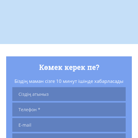
Көмек керек пе?
Біздің маман сізге 10 минут ішінде хабарласады