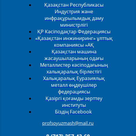
Қазақстан Республикасы
Индустрия және
инфрақұрылымдық даму
министрлігі
ҚР Кәсіподақтар Федерациясы
«Қазақстан инжиниринг» ұлттық
компаниясы »АҚ
Қазақстан машина
жасаушыларының одағы
Металлистер кәсіподағының
халықаралық бірлестігі
Халықаралық Еуразиялық
металл өңдеушілер
федерациясы
Қазіргі қоғамды зерттеу
институты
Біздің Facebook
profsoyuzmash@mail.ru