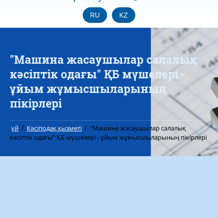
RU
KZ
"Машина жасаушылар салалық
кәсіптік одағы" ҚБ мүшелері -
ұйым жұмысшыларының
пікірлері
/
/
үй
Кәсіподақ қызметі
"Машина жасаушылар салалық
кәсіптік одағы" ҚБ мүшелері - ұйым жұмысшыларының пікірлері